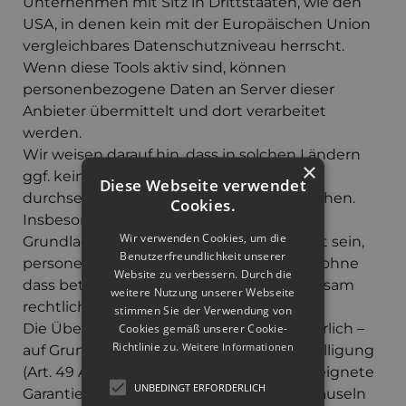
Unternehmen mit Sitz in Drittstaaten, wie den
USA, in denen kein mit der Europäischen Union
vergleichbares Datenschutzniveau herrscht.
Wenn diese Tools aktiv sind, können
personenbezogene Daten an Server dieser
Anbieter übermittelt und dort verarbeitet
werden.
Wir weisen darauf hin, dass in solchen Ländern
×
ggf. keine geeigneten Garantien oder
Diese Webseite verwendet
durchsetzbaren Betroffenenrechte bestehen.
Cookies.
Insbesondere können US-Behörden auf
Wir verwenden Cookies, um die
Grundlage nationaler Gesetze verpflichtet sein,
Benutzerfreundlichkeit unserer
personenbezogene Daten offenzulegen, ohne
Website zu verbessern. Durch die
dass betroffene Personen hiergegen wirksam
weitere Nutzung unserer Webseite
rechtlich vorgehen können.
stimmen Sie der Verwendung von
Die Übermittlung erfolgt – soweit erforderlich –
Cookies gemäß unserer Cookie-
Richtlinie zu.
Weitere Informationen
auf Grundlage Ihrer ausdrücklichen Einwilligung
(Art. 49 Abs. 1 lit. a DSGVO) oder durch geeignete
UNBEDINGT ERFORDERLICH
Garantien wie die EU-Standardvertragsklauseln