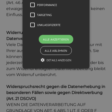
(Art. 46 Abs. 2 lit. c DSGVO). Wir haben auf
PERFORMANCE
etwaige staatliche Zugriffe in Drittstaaten keinen
Einfluss.
TARGETING
UNKLASSIFIZIERTE
Widerruf Ihrer Einwilligung zur
Datenverarbeitung
ALLE AKZEPTIEREN
Viele Datenverarbeitungsvorgänge sind nur mit
Ihrer ausdrücklichen Einwilligung möglich. Sie
ALLE ABLEHNEN
können eine bereits erteilte Einwilligung
DETAILS ANZEIGEN
jederzeit widerrufen. Die Rechtmäßigkeit der bis
zum Widerruf erfolgten Datenverarbeitung bleibt
vom Widerruf unberührt.
Widerspruchsrecht gegen die Datenerhebung in
besonderen Fällen sowie gegen Direktwerbung
(Art. 21 DSGVO)
WENN DIE DATENVERARBEITUNG AUF
GRUNDLAGE VON ART. 6 ABS. 1 LIT. E ODER F